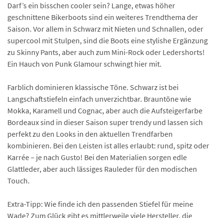
Darf’s ein bisschen cooler sein? Lange, etwas höher
geschnittene Bikerboots sind ein weiteres Trendthema der
Saison. Vor allem in Schwarz mit Nieten und Schnallen, oder
supercool mit Stulpen, sind die Boots eine stylishe Ergänzung
zu Skinny Pants, aber auch zum Mini-Rock oder Ledershorts!
Ein Hauch von Punk Glamour schwingt hier mit.
Farblich dominieren klassische Töne. Schwarz ist bei
Langschaftstiefeln einfach unverzichtbar. Brauntöne wie
Mokka, Karamell und Cognac, aber auch die Aufsteigerfarbe
Bordeaux sind in dieser Saison super trendy und lassen sich
perfekt zu den Looks in den aktuellen Trendfarben
kombinieren. Bei den Leisten ist alles erlaubt: rund, spitz oder
Karrée – je nach Gusto! Bei den Materialien sorgen edle
Glattleder, aber auch lässiges Rauleder für den modischen
Touch.
Extra-Tipp: Wie finde ich den passenden Stiefel für meine
Wade? Zum Glück gibt es mittlerweile viele Hersteller, die